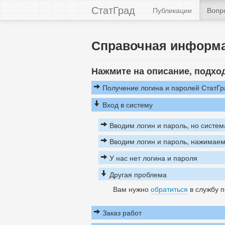
СтатГрад
Публикации
Вопр
Справочная информ
Нажмите на описание, подхо
Получение логина и паролей СтатГр
Вход в систему
Вводим логин и пароль, но систем
Вводим логин и пароль, нажимаем 
У нас нет логина и пароля
Другая проблема
Вам нужно
обратиться
в службу п
Заказ работ