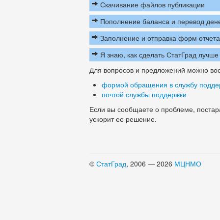
Скачивание файлов публикации
Пополнение баланса и перевод ден
Заполнение и отправка форм отчет
Я знаю, как сделать СтатГрад лучше
Для вопросов и предложений можно вос
формой обращения в службу подде
почтой службы поддержки
Если вы сообщаете о проблеме, постара
ускорит ее решение.
©
СтатГрад
, 2006 — 2026
МЦНМО