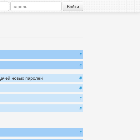
#
#
дачей новых паролей
#
#
#
#
#