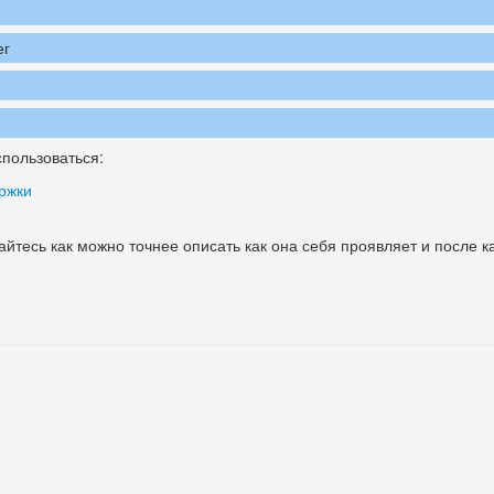
ег
а
пользоваться:
ржки
йтесь как можно точнее описать как она себя проявляет и после ка